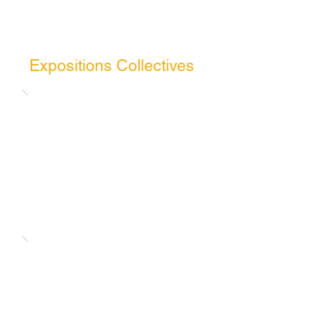
Expositions Collectives