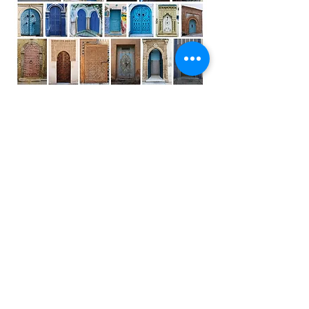
Cliquer sur la galerie pour voir les photos et
leurs légendes
©
2010-2025
Massy Photo Club. Tous
Droits Réservés.
Mentions légales
.
Membre de la Fédération Photographique
de France.
Les photographies publiées sur ce site ne
sont pas libres de droits. Leur
reproduction et/ou leur diffusion, par
quelque moyen que ce soit, sont
interdites.
© Copyright 2010-2019 MassyPhotoClub