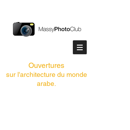
Ouvertures
sur l'architecture du monde
arabe.
En 2016, l'évènement culturel proposé par
la ville de Massy a pour thème "cultures du
monde arabe".
Le Massy Photo Club choisit d'y participer
en réalisant trois fresques sur l'architecture
du monde arabe. L'angle
choisi est celui
des ouvertures : portes, fenêtres et